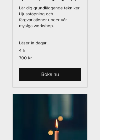
Lär dig grundläggande tekniker
i ljusstöpning och
färgvariationer under vår
mysiga workshop.
Läser in dagar...
4 h
700
700 kr
svenska
kronor
Boka nu