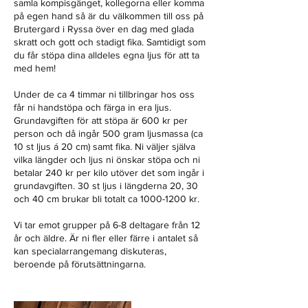
samla kompisgänget, kollegorna eller komma
på egen hand så är du välkommen till oss på
Brutergard i Ryssa över en dag med glada
skratt och gott och stadigt fika. Samtidigt som
du får stöpa dina alldeles egna ljus för att ta
med hem!
Under de ca 4 timmar ni tillbringar hos oss
får ni handstöpa och färga in era ljus.
Grundavgiften för att stöpa är 600 kr per
person och då ingår 500 gram ljusmassa (ca
10 st ljus á 20 cm) samt fika. Ni väljer själva
vilka längder och ljus ni önskar stöpa och ni
betalar 240 kr per kilo utöver det som ingår i
grundavgiften. 30 st ljus i längderna 20, 30
och 40 cm brukar bli totalt ca 1000-1200 kr.
Vi tar emot grupper på 6-8 deltagare från 12
år och äldre. Är ni fler eller färre i antalet så
kan specialarrangemang diskuteras,
beroende på förutsättningarna.