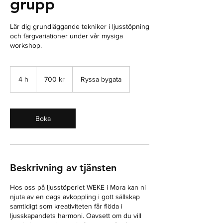
grupp
Lär dig grundläggande tekniker i ljusstöpning
och färgvariationer under vår mysiga
workshop.
700
svenska
4 h
4
700 kr
Ryssa bygata
kronor
h
Boka
Beskrivning av tjänsten
Hos oss på ljusstöperiet WEKE i Mora kan ni
njuta av en dags avkoppling i gott sällskap
samtidigt som kreativiteten får flöda i
ljusskapandets harmoni. Oavsett om du vill